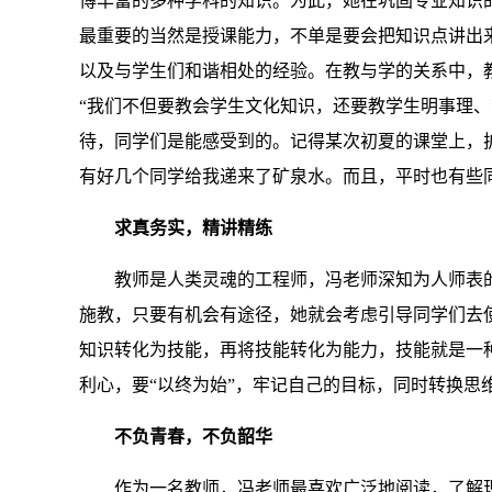
博丰富的多种学科的知识。为此，她在巩固专业知识
最重要的当然是授课能力，不单是要会把知识点讲出
以及与学生们和谐相处的经验。在教与学的关系中，
“我们不但要教会学生文化知识，还要教学生明事理
待，同学们是能感受到的。记得某次初夏的课堂上，
有好几个同学给我递来了矿泉水。而且，平时也有些
求真务实，精讲精练
教师是人类灵魂的工程师，冯老师深知为人师表
施教，只要有机会有途径，她就会考虑引导同学们去
知识转化为技能，再将技能转化为能力，技能就是一
利心，要“以终为始”，牢记自己的目标，同时转换思维
不负青春，不负韶华
作为一名教师，冯老师最喜欢广泛地阅读，了解