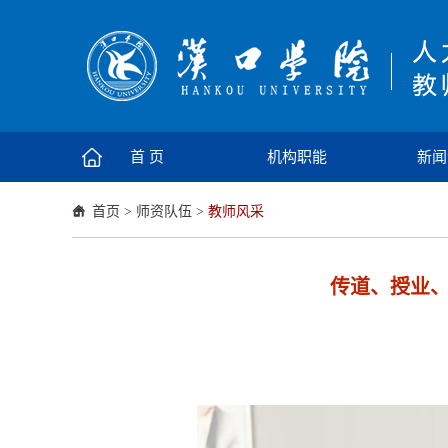
首 页
机构职能
新闻
首页
>
师资队伍
>
教师风采
传道、授业、